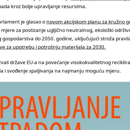
pada kroz bolje upravljanje resursima.
Parlament je glasao o
novom akcijskom planu za kružno g
 mjere za postizanje ugljično neutralnog, ekološki održiv
gospodarstva do 2050. godine, uključujući stroža pravila
eve za upotrebu i potrošnju materijala za 2030.
zvali države EU-a na povećanje visokokvalitetnog recikli
da i svođenje spaljivanja na najmanju moguću mjeru.