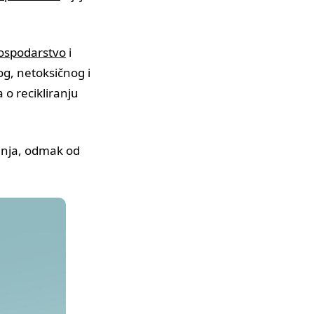
ospodarstvo
i
og, netoksičnog i
 o recikliranju
ranja, odmak od