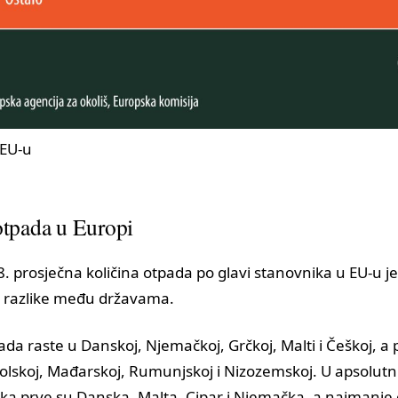
 EU-u
otpada u Europi
. prosječna količina otpada po glavi stanovnika u EU-u j
e razlike među državama.
ada raste u Danskoj, Njemačkoj, Grčkoj, Malti i Češkoj, a
olskoj, Mađarskoj, Rumunjskoj i Nizozemskoj. U apsolut
ika prve su Danska, Malta, Cipar i Njemačka, a najmanje