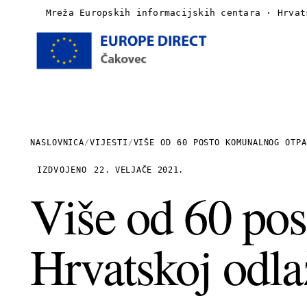
Mreža Europskih informacijskih centara · Hrvat
Naslovnica
O nama
NASLOVNICA
/
VIJESTI
/
VIŠE OD 60 POSTO KOMUNALNOG OTPA
Vijesti
IZDVOJENO
22. VELJAČE 2021.
Više od 60 po
Publikacije
Hrvatskoj odl
Linkovi
Kontakt