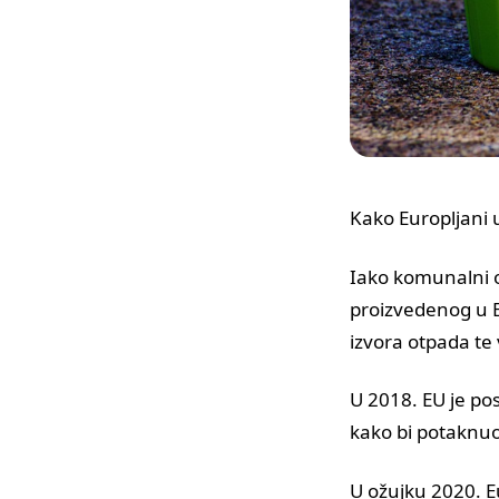
Kako Europljani 
Iako komunalni o
proizvedenog u E
izvora otpada te
U 2018. EU je pos
kako bi potaknu
U ožujku 2020. E