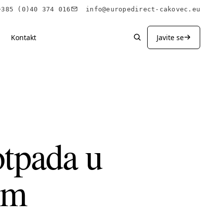
85 (0)40 374 016
info@europedirect-cakovec.eu
Kontakt
Javite se
otpada u
om