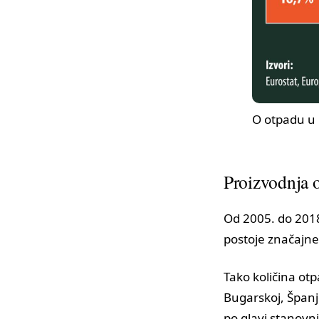
O otpadu u
Proizvodnja 
Od 2005. do 2018
postoje značajn
Tako količina otp
Bugarskoj, Španj
po glavi stanovn