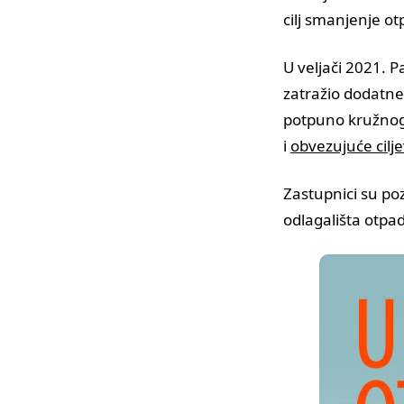
cilj smanjenje ot
U veljači 2021. 
zatražio dodatne
potpuno kružnog 
i
obvezujuće cilj
Zastupnici su po
odlagališta otpa