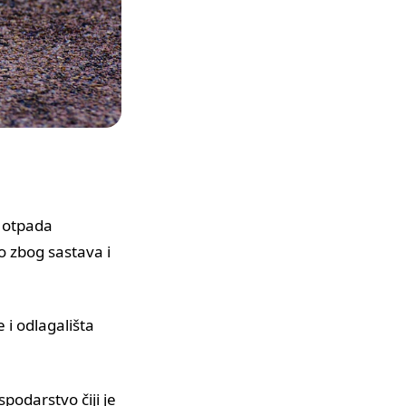
a otpada
o zbog sastava i
 i odlagališta
ospodarstvo
čiji je