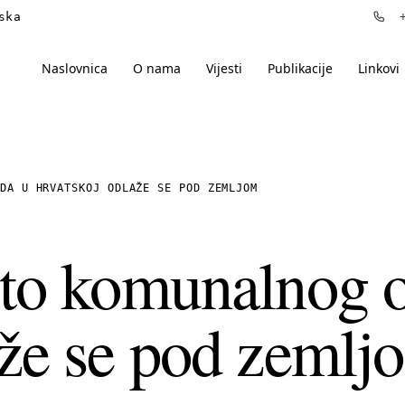
ska
+3
Naslovnica
O nama
Vijesti
Publikacije
Linkovi
DA U HRVATSKOJ ODLAŽE SE POD ZEMLJOM
sto komunalnog 
aže se pod zemlj