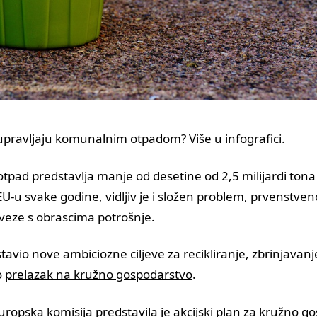
upravljaju komunalnim otpadom? Više u infografici.
tpad predstavlja manje od desetine od 2,5 milijardi ton
U-u svake godine, vidljiv je i složen problem, prvenstven
 veze s obrascima potrošnje.
tavio nove ambiciozne ciljeve za recikliranje, zbrinjavanje
o
prelazak na kružno gospodarstvo
.
uropska komisija predstavila je
akcijski plan za kružno g