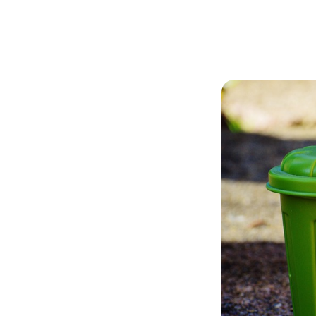
+385 (0)40 374 016
info@europedirect-cakovec.eu