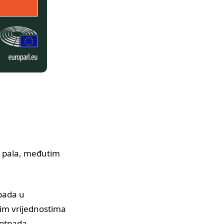
e pala, međutim
 pada u
nim vrijednostima
 otpada