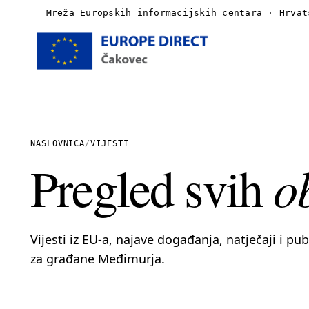
Mreža Europskih informacijskih centara · Hrvat
Naslovnica
O nama
NASLOVNICA
/
VIJESTI
o
Pregled svih
Vijesti
Publikacije
Vijesti iz EU-a, najave događanja, natječaji i pu
Linkovi
za građane Međimurja.
Kontakt