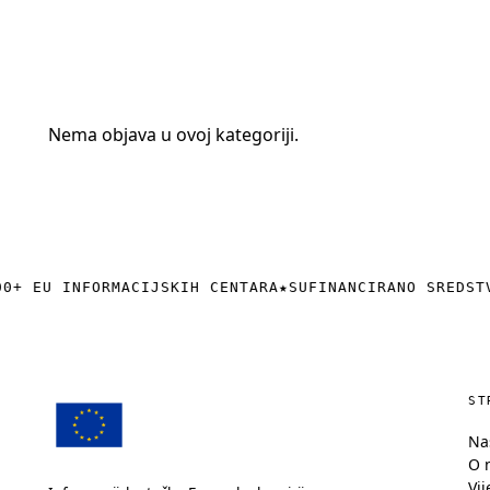
+385 (0)40 374 016
info@europedirect-cakovec.eu
Nema objava u ovoj kategoriji.
0+ EU INFORMACIJSKIH CENTARA
★
SUFINANCIRANO SREDST
ST
Na
O 
Vij