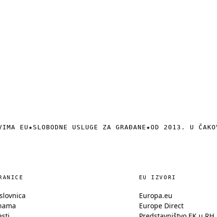
VIMA EU
★
SLOBODNE USLUGE ZA GRAĐANE
★
OD 2013. U ČAKO
RANICE
EU IZVORI
slovnica
Europa.eu
nama
Europe Direct
esti
Predstavništvo EK u RH