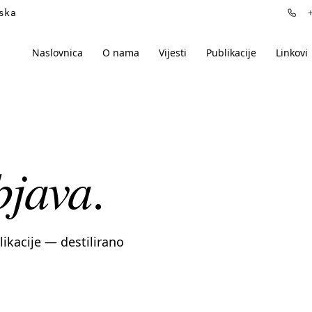
ska
+3
Naslovnica
O nama
Vijesti
Publikacije
Linkovi
bjava
.
blikacije — destilirano