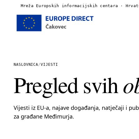
Mreža Europskih informacijskih centara · Hrvat
Naslovnica
O nama
NASLOVNICA
/
VIJESTI
o
Pregled svih
Vijesti
Publikacije
Vijesti iz EU-a, najave događanja, natječaji i pu
Linkovi
za građane Međimurja.
Kontakt