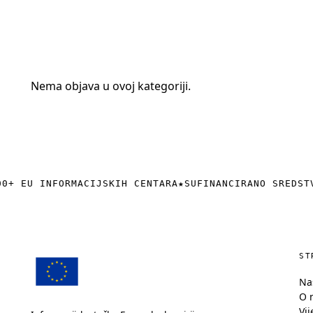
+385 (0)40 374 016
info@europedirect-cakovec.eu
Nema objava u ovoj kategoriji.
0+ EU INFORMACIJSKIH CENTARA
★
SUFINANCIRANO SREDST
ST
Na
O 
Vij