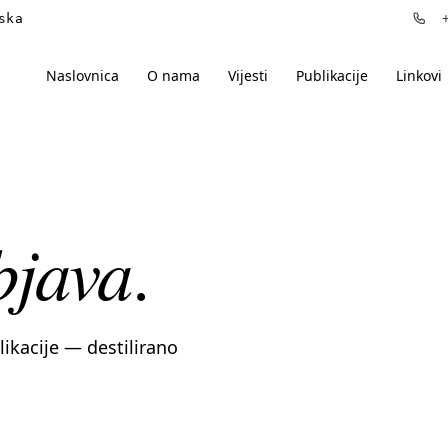
ska
+3
Naslovnica
O nama
Vijesti
Publikacije
Linkovi
bjava
.
blikacije — destilirano