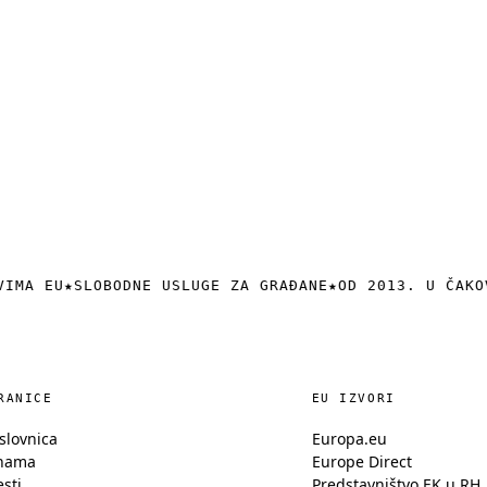
VIMA EU
★
SLOBODNE USLUGE ZA GRAĐANE
★
OD 2013. U ČAKO
RANICE
EU IZVORI
slovnica
Europa.eu
nama
Europe Direct
esti
Predstavništvo EK u RH