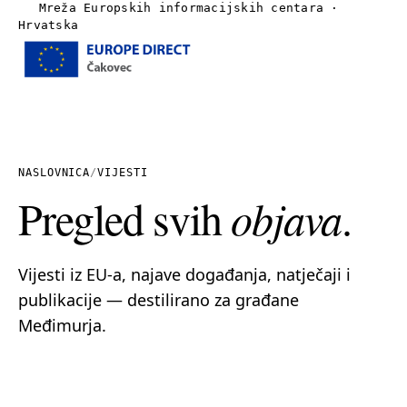
Mreža Europskih informacijskih centara ·
Hrvatska
Izbornik
Naslovnica
O nama
NASLOVNICA
/
VIJESTI
Pregled svih
objava
.
Vijesti
Publikacije
Vijesti iz EU-a, najave događanja, natječaji i
publikacije — destilirano za građane
Linkovi
Međimurja.
Kontakt