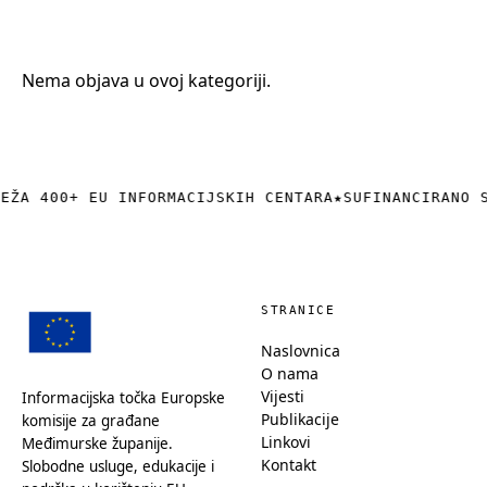
+385 (0)40 374 016
info@europedirect-cakovec.eu
Nema objava u ovoj kategoriji.
REŽA 400+ EU INFORMACIJSKIH CENTARA
★
SUFINANCIRANO 
STRANICE
Naslovnica
O nama
Vijesti
Informacijska točka Europske
Publikacije
komisije za građane
Linkovi
Međimurske županije.
Kontakt
Slobodne usluge, edukacije i