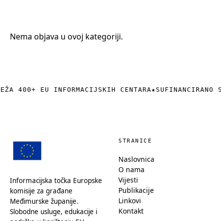
+385 (0)40 374 016
info@europedirect-cakovec.eu
Nema objava u ovoj kategoriji.
REŽA 400+ EU INFORMACIJSKIH CENTARA
★
SUFINANCIRANO 
STRANICE
Naslovnica
O nama
Vijesti
Informacijska točka Europske
Publikacije
komisije za građane
Linkovi
Međimurske županije.
Kontakt
Slobodne usluge, edukacije i