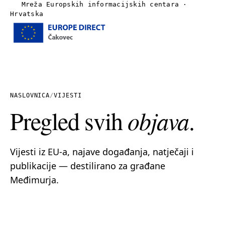
Mreža Europskih informacijskih centara ·
Hrvatska
Izbornik
Naslovnica
O nama
NASLOVNICA
/
VIJESTI
Pregled svih
objava
.
Vijesti
Publikacije
Vijesti iz EU-a, najave događanja, natječaji i
publikacije — destilirano za građane
Linkovi
Međimurja.
Kontakt