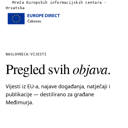
Mreža Europskih informacijskih centara ·
Hrvatska
Izbornik
Naslovnica
O nama
NASLOVNICA
/
VIJESTI
Pregled svih
objava
.
Vijesti
Publikacije
Vijesti iz EU-a, najave događanja, natječaji i
publikacije — destilirano za građane
Linkovi
Međimurja.
Kontakt