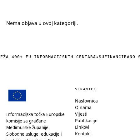
+385 (0)40 374 016
info@europedirect-cakovec.eu
Nema objava u ovoj kategoriji.
REŽA 400+ EU INFORMACIJSKIH CENTARA
★
SUFINANCIRANO 
STRANICE
Naslovnica
O nama
Vijesti
Informacijska točka Europske
Publikacije
komisije za građane
Linkovi
Međimurske županije.
Kontakt
Slobodne usluge, edukacije i