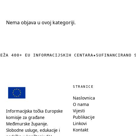
+385 (0)40 374 016
info@europedirect-cakovec.eu
Nema objava u ovoj kategoriji.
REŽA 400+ EU INFORMACIJSKIH CENTARA
★
SUFINANCIRANO 
STRANICE
Naslovnica
O nama
Vijesti
Informacijska točka Europske
Publikacije
komisije za građane
Linkovi
Međimurske županije.
Kontakt
Slobodne usluge, edukacije i