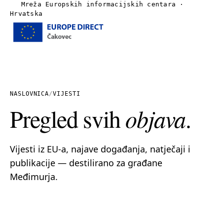
Mreža Europskih informacijskih centara ·
Hrvatska
Izbornik
Naslovnica
O nama
NASLOVNICA
/
VIJESTI
Pregled svih
objava
.
Vijesti
Publikacije
Vijesti iz EU-a, najave događanja, natječaji i
publikacije — destilirano za građane
Linkovi
Međimurja.
Kontakt