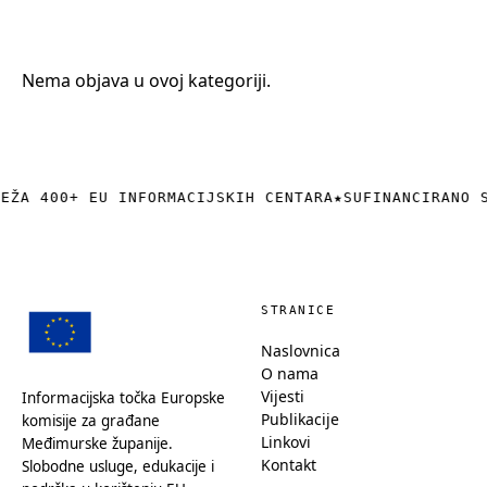
+385 (0)40 374 016
info@europedirect-cakovec.eu
Nema objava u ovoj kategoriji.
REŽA 400+ EU INFORMACIJSKIH CENTARA
★
SUFINANCIRANO 
STRANICE
Naslovnica
O nama
Vijesti
Informacijska točka Europske
Publikacije
komisije za građane
Linkovi
Međimurske županije.
Kontakt
Slobodne usluge, edukacije i