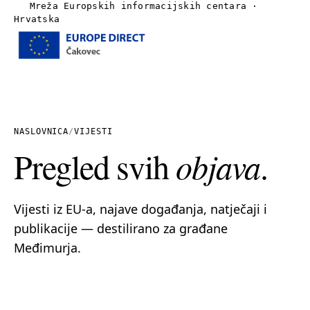
Mreža Europskih informacijskih centara ·
Hrvatska
Izbornik
Naslovnica
O nama
NASLOVNICA
/
VIJESTI
Pregled svih
objava
.
Vijesti
Publikacije
Vijesti iz EU-a, najave događanja, natječaji i
publikacije — destilirano za građane
Linkovi
Međimurja.
Kontakt