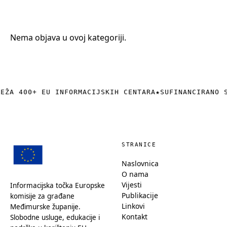
+385 (0)40 374 016
info@europedirect-cakovec.eu
Nema objava u ovoj kategoriji.
REŽA 400+ EU INFORMACIJSKIH CENTARA
★
SUFINANCIRANO 
STRANICE
Naslovnica
O nama
Vijesti
Informacijska točka Europske
Publikacije
komisije za građane
Linkovi
Međimurske županije.
Kontakt
Slobodne usluge, edukacije i