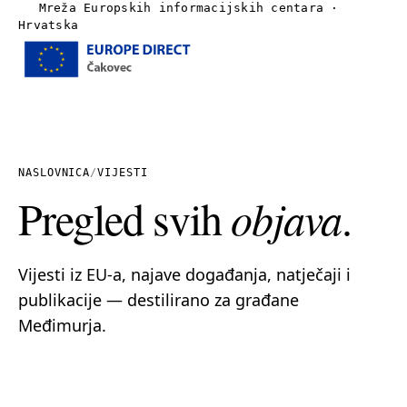
Mreža Europskih informacijskih centara ·
Hrvatska
Izbornik
Naslovnica
O nama
NASLOVNICA
/
VIJESTI
Pregled svih
objava
.
Vijesti
Publikacije
Vijesti iz EU-a, najave događanja, natječaji i
publikacije — destilirano za građane
Linkovi
Međimurja.
Kontakt