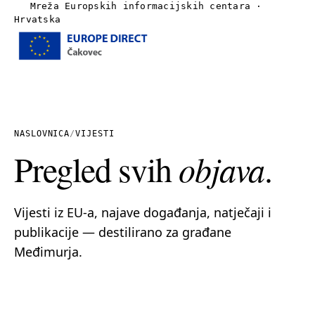
Mreža Europskih informacijskih centara ·
Hrvatska
Izbornik
Naslovnica
O nama
NASLOVNICA
/
VIJESTI
Pregled svih
objava
.
Vijesti
Publikacije
Vijesti iz EU-a, najave događanja, natječaji i
publikacije — destilirano za građane
Linkovi
Međimurja.
Kontakt