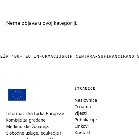
+385 (0)40 374 016
info@europedirect-cakovec.eu
Nema objava u ovoj kategoriji.
REŽA 400+ EU INFORMACIJSKIH CENTARA
★
SUFINANCIRANO 
STRANICE
Naslovnica
O nama
Vijesti
Informacijska točka Europske
Publikacije
komisije za građane
Linkovi
Međimurske županije.
Kontakt
Slobodne usluge, edukacije i