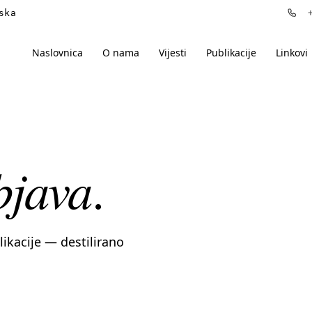
ska
+3
Naslovnica
O nama
Vijesti
Publikacije
Linkovi
bjava
.
blikacije — destilirano