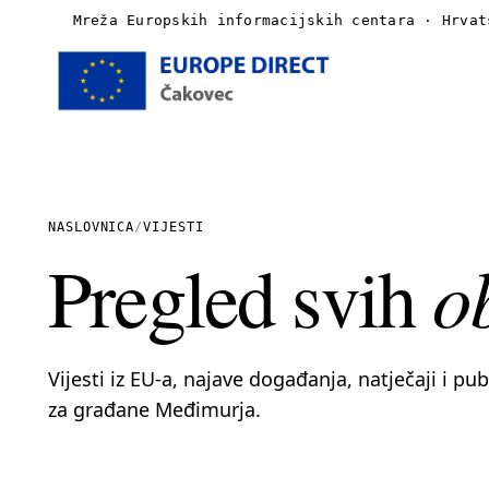
Mreža Europskih informacijskih centara · Hrvat
Naslovnica
O nama
NASLOVNICA
/
VIJESTI
o
Pregled svih
Vijesti
Publikacije
Vijesti iz EU-a, najave događanja, natječaji i pu
Linkovi
za građane Međimurja.
Kontakt