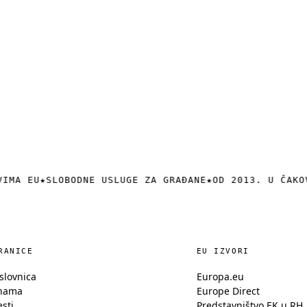
VIMA EU
★
SLOBODNE USLUGE ZA GRAĐANE
★
OD 2013. U ČAKO
RANICE
EU IZVORI
slovnica
Europa.eu
nama
Europe Direct
esti
Predstavništvo EK u RH