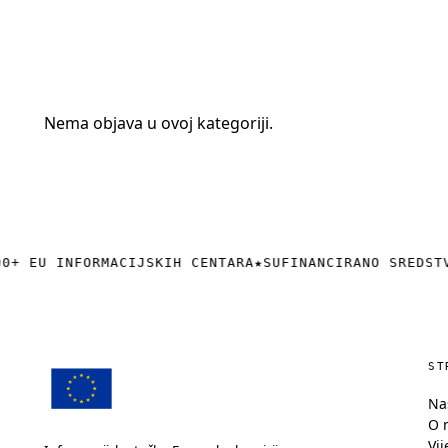
+385 (0)40 374 016
info@europedirect-cakovec.eu
Nema objava u ovoj kategoriji.
0+ EU INFORMACIJSKIH CENTARA
★
SUFINANCIRANO SREDST
ST
Na
O 
Vij