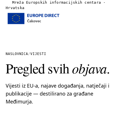
Mreža Europskih informacijskih centara ·
Hrvatska
Izbornik
Naslovnica
O nama
NASLOVNICA
/
VIJESTI
Pregled svih
objava
.
Vijesti
Publikacije
Vijesti iz EU-a, najave događanja, natječaji i
publikacije — destilirano za građane
Linkovi
Međimurja.
Kontakt