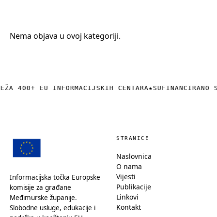
+385 (0)40 374 016
info@europedirect-cakovec.eu
Nema objava u ovoj kategoriji.
REŽA 400+ EU INFORMACIJSKIH CENTARA
★
SUFINANCIRANO 
STRANICE
Naslovnica
O nama
Vijesti
Informacijska točka Europske
Publikacije
komisije za građane
Linkovi
Međimurske županije.
Kontakt
Slobodne usluge, edukacije i