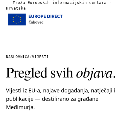
Mreža Europskih informacijskih centara ·
Hrvatska
Izbornik
Naslovnica
O nama
NASLOVNICA
/
VIJESTI
Pregled svih
objava
.
Vijesti
Publikacije
Vijesti iz EU-a, najave događanja, natječaji i
publikacije — destilirano za građane
Linkovi
Međimurja.
Kontakt