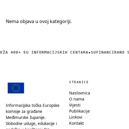
+385 (0)40 374 016
info@europedirect-cakovec.eu
Nema objava u ovoj kategoriji.
REŽA 400+ EU INFORMACIJSKIH CENTARA
★
SUFINANCIRANO 
STRANICE
Naslovnica
O nama
Vijesti
Informacijska točka Europske
Publikacije
komisije za građane
Linkovi
Međimurske županije.
Kontakt
Slobodne usluge, edukacije i