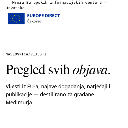
Mreža Europskih informacijskih centara ·
Hrvatska
Izbornik
Naslovnica
O nama
NASLOVNICA
/
VIJESTI
Pregled svih
objava
.
Vijesti
Publikacije
Vijesti iz EU-a, najave događanja, natječaji i
publikacije — destilirano za građane
Linkovi
Međimurja.
Kontakt