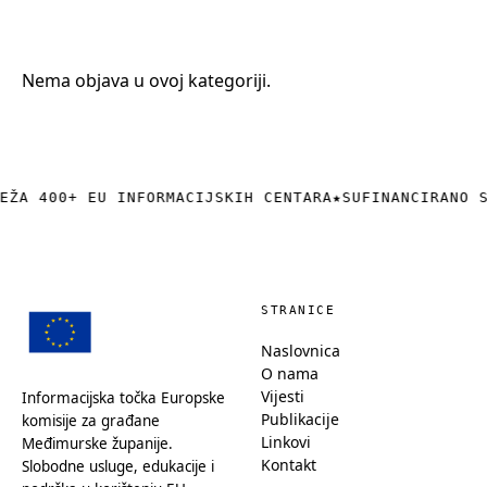
+385 (0)40 374 016
info@europedirect-cakovec.eu
Nema objava u ovoj kategoriji.
EŽA 400+ EU INFORMACIJSKIH CENTARA
★
SUFINANCIRANO 
STRANICE
Naslovnica
O nama
Vijesti
Informacijska točka Europske
Publikacije
komisije za građane
Linkovi
Međimurske županije.
Kontakt
Slobodne usluge, edukacije i