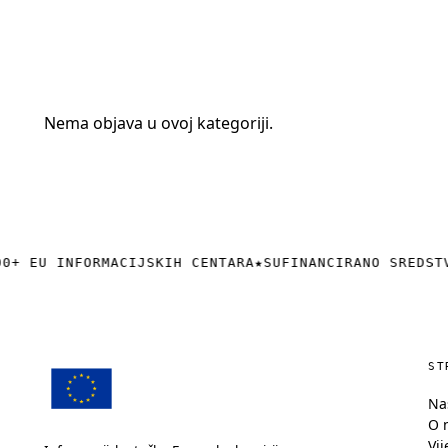
+385 (0)40 374 016
info@europedirect-cakovec.eu
Nema objava u ovoj kategoriji.
0+ EU INFORMACIJSKIH CENTARA
★
SUFINANCIRANO SREDST
ST
Na
O 
Vij