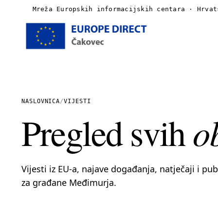
Mreža Europskih informacijskih centara · Hrvat
Naslovnica
O nama
NASLOVNICA
/
VIJESTI
o
Pregled svih
Vijesti
Publikacije
Vijesti iz EU-a, najave događanja, natječaji i pu
Linkovi
za građane Međimurja.
Kontakt