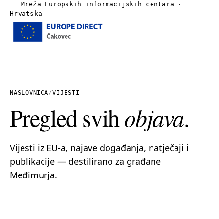
Mreža Europskih informacijskih centara ·
Hrvatska
Izbornik
Naslovnica
O nama
NASLOVNICA
/
VIJESTI
Pregled svih
objava
.
Vijesti
Publikacije
Vijesti iz EU-a, najave događanja, natječaji i
publikacije — destilirano za građane
Linkovi
Međimurja.
Kontakt