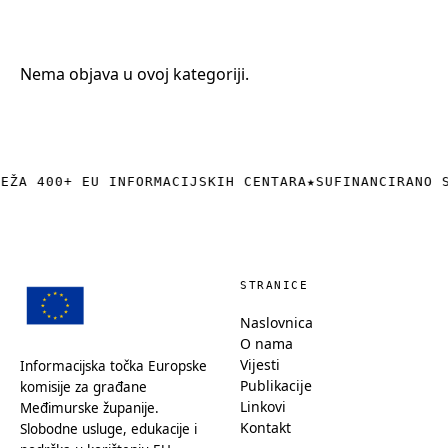
+385 (0)40 374 016
info@europedirect-cakovec.eu
Nema objava u ovoj kategoriji.
REŽA 400+ EU INFORMACIJSKIH CENTARA
★
SUFINANCIRANO 
STRANICE
Naslovnica
O nama
Vijesti
Informacijska točka Europske
Publikacije
komisije za građane
Linkovi
Međimurske županije.
Kontakt
Slobodne usluge, edukacije i