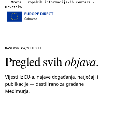
Mreža Europskih informacijskih centara ·
Hrvatska
Izbornik
Naslovnica
O nama
NASLOVNICA
/
VIJESTI
Pregled svih
objava
.
Vijesti
Publikacije
Vijesti iz EU-a, najave događanja, natječaji i
publikacije — destilirano za građane
Linkovi
Međimurja.
Kontakt