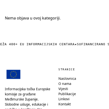
+385 (0)40 374 016
info@europedirect-cakovec.eu
Nema objava u ovoj kategoriji.
REŽA 400+ EU INFORMACIJSKIH CENTARA
★
SUFINANCIRANO 
STRANICE
Naslovnica
O nama
Vijesti
Informacijska točka Europske
Publikacije
komisije za građane
Linkovi
Međimurske županije.
Kontakt
Slobodne usluge, edukacije i