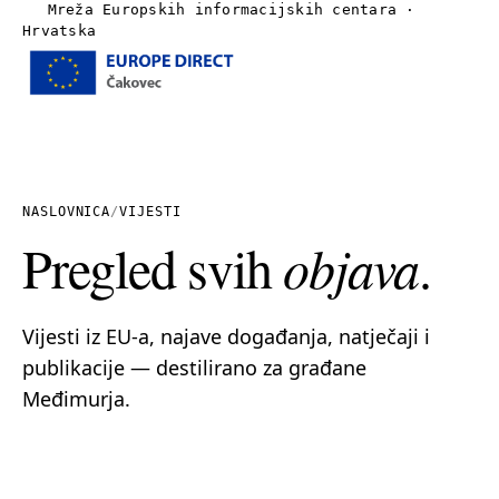
Mreža Europskih informacijskih centara ·
Hrvatska
Izbornik
Naslovnica
O nama
NASLOVNICA
/
VIJESTI
Pregled svih
objava
.
Vijesti
Publikacije
Vijesti iz EU-a, najave događanja, natječaji i
publikacije — destilirano za građane
Linkovi
Međimurja.
Kontakt