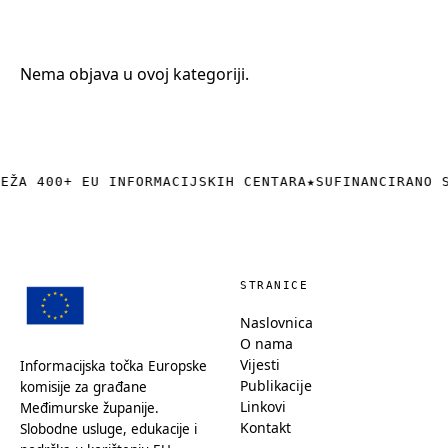
+385 (0)40 374 016
info@europedirect-cakovec.eu
Nema objava u ovoj kategoriji.
REŽA 400+ EU INFORMACIJSKIH CENTARA
★
SUFINANCIRANO 
STRANICE
Naslovnica
O nama
Vijesti
Informacijska točka Europske
Publikacije
komisije za građane
Linkovi
Međimurske županije.
Kontakt
Slobodne usluge, edukacije i