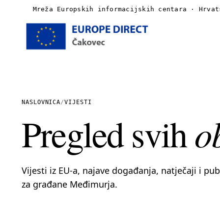
Mreža Europskih informacijskih centara · Hrvat
Naslovnica
O nama
NASLOVNICA
/
VIJESTI
o
Pregled svih
Vijesti
Publikacije
Vijesti iz EU-a, najave događanja, natječaji i pu
Linkovi
za građane Međimurja.
Kontakt