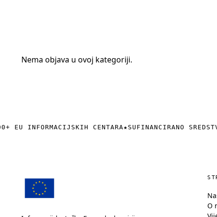
+385 (0)40 374 016
info@europedirect-cakovec.eu
Nema objava u ovoj kategoriji.
0+ EU INFORMACIJSKIH CENTARA
★
SUFINANCIRANO SREDST
ST
Na
O 
Vij