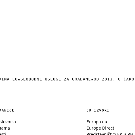
VIMA EU
★
SLOBODNE USLUGE ZA GRAĐANE
★
OD 2013. U ČAKO
RANICE
EU IZVORI
slovnica
Europa.eu
nama
Europe Direct
esti
Predstavništvo EK u RH