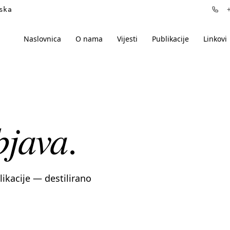
ska
+3
Naslovnica
O nama
Vijesti
Publikacije
Linkovi
bjava
.
blikacije — destilirano